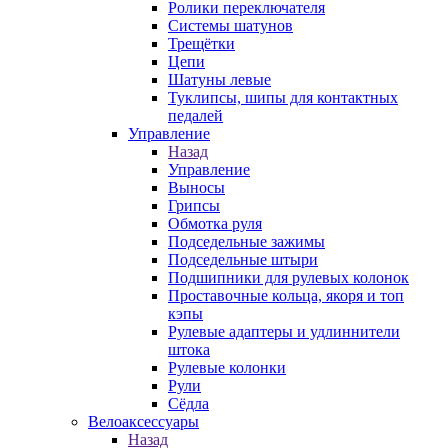
Ролики переключателя
Системы шатунов
Трещётки
Цепи
Шатуны левые
Туклипсы, шипы для контактных
педалей
Управление
Назад
Управление
Выносы
Грипсы
Обмотка руля
Подседельные зажимы
Подседельные штыри
Подшипники для рулевых колонок
Проставочные кольца, якоря и топ
кэпы
Рулевые адаптеры и удлиннители
штока
Рулевые колонки
Рули
Сёдла
Велоаксессуары
Назад