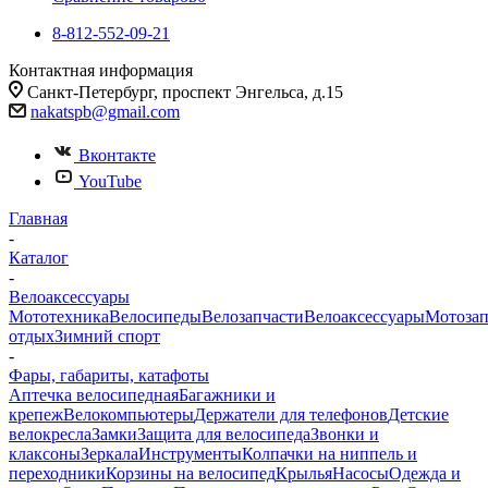
8-812-552-09-21
Контактная информация
Санкт-Петербург, проспект Энгельса, д.15
nakatspb@gmail.com
Вконтакте
YouTube
Главная
-
Каталог
-
Велоаксессуары
Мототехника
Велосипеды
Велозапчасти
Велоаксессуары
Мотозап
отдых
Зимний спорт
-
Фары, габариты, катафоты
Аптечка велосипедная
Багажники и
крепеж
Велокомпьютеры
Держатели для телефонов
Детские
велокресла
Замки
Защита для велосипеда
Звонки и
клаксоны
Зеркала
Инструменты
Колпачки на ниппель и
переходники
Корзины на велосипед
Крылья
Насосы
Одежда и