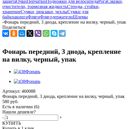
защита
Очки
Перчатки
Подножки для велосипеда
Рога
Смазки,
очистители, тормозная жидкость
Стенды, стойки,
хранение
Сумки, рюкзаки, чехлы
Сумки для
байкпакинга
Фляги
Флягодержатели
Шлемы
-
Фонарь передний, 3 диода, крепление на вилку, черный, упак
Поделиться
Фонарь передний, 3 диода, крепление
на вилку, черный, упак
Артикул:
460088
Фонарь передний, 3 диода, крепление на вилку, черный, упак
580
руб.
Есть в наличии
(6)
Нашли дешевле?
-
+
КУПИТЬ
Купить в 1 клик