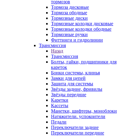
тормозов
Тормоза дисковые
Тормоза ободные
Тормозные диски
Тормозные колодки дисковые
Тормозные колодки ободные
Тормозные ручки
Фиттинги и гидролинии
Трансмиссия
Назад
Трансмиссия
Болты, гайки, подшипники для
кареток
Бонки системы, клинья
Замки для цепей
Защита для системы
Звёзды задние, фривилы
Звёзды передние
Каретки
Кассеты
Манетки, шифтеры, моноблоки
Натяжители. успокоители
Педали
Переключатели задние
Переключатели передние