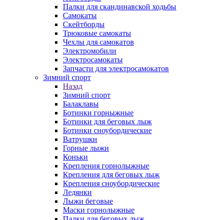
Палки для скандинавской ходьбы
Самокаты
Скейтборды
Трюковые самокаты
Чехлы для самокатов
Электромобили
Электросамокаты
Запчасти для электросамокатов
Зимний спорт
Назад
Зимний спорт
Балаклавы
Ботинки горныжные
Ботинки для беговых лыж
Ботинки сноубордические
Ватрушки
Горные лыжи
Коньки
Крепления горнолыжные
Крепления для беговых лыж
Крепления сноубордические
Ледянки
Лыжи беговые
Маски горнолыжные
Палки для беговых лыж