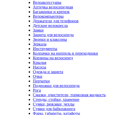
Велоаксессуары
Аптечка велосипедная
Багажники и крепеж
Велокомпьютеры
Держатели для телефонов
Детские велокресла
Замки
Защита для велосипеда
Звонки и клаксоны
Зеркала
Инструменты
Колпачки на ниппель и переходники
Корзины на велосипед
Крылья
Насосы
Одежда и защита
Очки
Перчатки
Подножки для велосипеда
Рога
Смазки, очистители, тормозная жидкость
Стенды, стойки, хранение
Сумки, рюкзаки, чехлы
Сумки для байкпакинга
Фары, габариты, катафоты