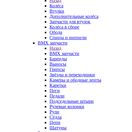
Назад
Колёса
Втулки
Дополнительные колёса
Запчасти для втулок
Колёса в сборе
Обода
Спицы и ниппели
BMX запчасти
Назад
BMX запчасти
Баренды
Выносы
Грипсы
Звёзды и переходники
Камеры и ободные ленты
Каретки
Пеги
Педали
Подседельные штыри
Рулевые колонки
Рули
Сёдла
Цепи
Шатуны