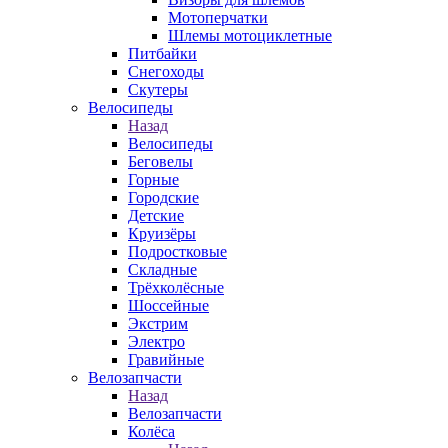
Мотоперчатки
Шлемы мотоциклетные
Питбайки
Снегоходы
Скутеры
Велосипеды
Назад
Велосипеды
Беговелы
Горные
Городские
Детские
Круизёры
Подростковые
Складные
Трёхколёсные
Шоссейные
Экстрим
Электро
Гравийные
Велозапчасти
Назад
Велозапчасти
Колёса