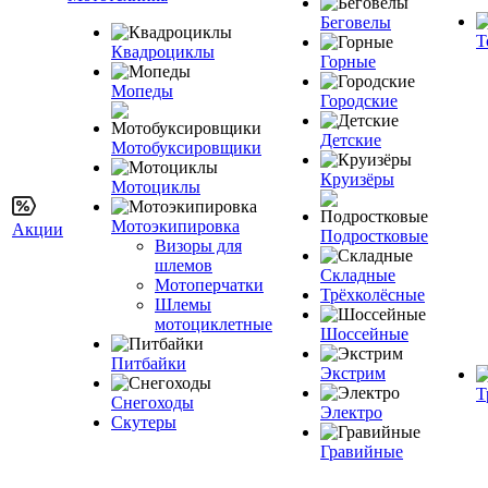
Беговелы
Т
Квадроциклы
Горные
Мопеды
Городские
Детские
Мотобуксировщики
Круизёры
Мотоциклы
Мотоэкипировка
Акции
Подростковые
Визоры для
шлемов
Складные
Мотоперчатки
Трёхколёсные
Шлемы
мотоциклетные
Шоссейные
Питбайки
Экстрим
Т
Снегоходы
Электро
Скутеры
Гравийные