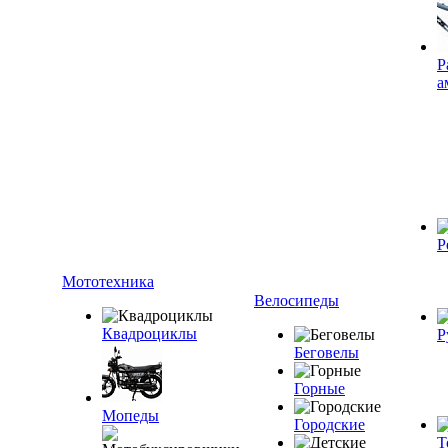
Р
а
Р
Мототехника
Велосипеды
Квадроциклы
Р
Беговелы
Горные
Мопеды
Городские
Т