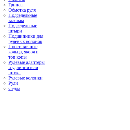
Грипсы
Обмотка руля
Подседельные
зажимы
Подседельные
штыри
Подшипники для
рулевых колонок
Проставочные
кольца, якоря и
топ кэпы
Рулевые адаптеры
и удлиннители
штока
Рулевые колонки
Рули
Сёдла