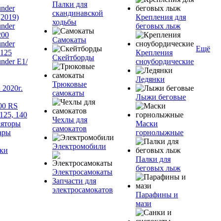
Палки для
nder
скандинавской
(2019)
Крепления для
ходьбы
nder
беговых лыж
200
Самокаты
nder
Ещё
125
Крепления
Скейтборды
nder Е1/
сноубордические
Ледянки
Трюковые
2020г.
самокаты
Лыжи беговые
00 RS
125, 140
Чехлы для
яторы
Маски
самокатов
ары
горнолыжные
Электромобили
ки
Палки для
беговых лыж
Электросамокаты
Запчасти для
электросамокатов
Парафины и
мази