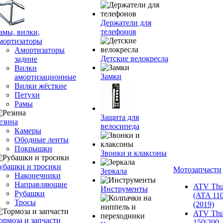
Держатели для
телефонов
амы, вилки,
мортизаторы
Амортизаторы
Детские велокресла
задние
Вилки
Замки
амортизационные
Вилки жёсткие
Петухи
Рамы
Защита для
езина
велосипеда
Камеры
Ободные ленты
Покрышки
Звонки и клаксоны
убашки и тросики
Мотозапчасти
Зеркала
Наконечники
Направляющие
ATV Thu
Инструменты
Рубашки
(ATA 110
Тросы
(2019)
ATV Thu
ормоза и запчасти
150\200