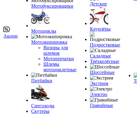
Детские
Мотобуксировщики
Круизёры
Мотоциклы
Акции
Мотоэкипировка
Подростковые
Визоры для
шлемов
Складные
Мотоперчатки
Трёхколёсные
Шлемы
мотоциклетные
Шоссейные
Питбайки
Т
Экстрим
Электро
Гравийные
Снегоходы
Скутеры