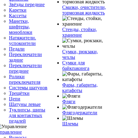
Звёзды передние
Смазки, очистители,
Каретки
тормозная жидкость
Кассеты
Манетки,
шифтеры,
Стенды, стойки,
моноблоки
хранение
Натяжители.
успокоители
Педали
Сумки, рюкзаки,
Переключатели
чехлы
задние
Сумки для
Переключатели
байкпакинга
передние
Ролики
переключателя
Фары, габариты,
Системы шатунов
катафоты
Трещётки
Цепи
Фляги
Шатуны левые
Туклипсы, шипы
Флягодержатели
для контактных
педалей
Шлемы
правление
Выносы