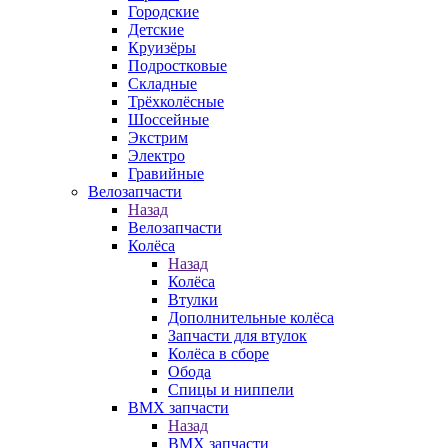
Городские
Детские
Круизёры
Подростковые
Складные
Трёхколёсные
Шоссейные
Экстрим
Электро
Гравийные
Велозапчасти
Назад
Велозапчасти
Колёса
Назад
Колёса
Втулки
Дополнительные колёса
Запчасти для втулок
Колёса в сборе
Обода
Спицы и ниппели
BMX запчасти
Назад
BMX запчасти