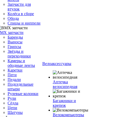
Запчасти для
втулок
Колёса в сборе
Обода
Спицы и ниппели
MX запчасти
Баренды
Выносы
Грипсы
Звёзды и
переходники
Камеры и
Велоаксессуары
ободные ленты
Каретки
Пеги
Педали
Аптечка
Подседельные
велосипедная
штыри
Рулевые колонки
Рули
Багажники и
Сёдла
крепеж
Цепи
Шатуны
Велокомпьютеры