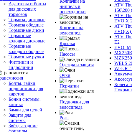
Колпачки на
Адаптеры и болты
ATV Thu
ниппель и
для дисковых
150\200 
переходники
тормозов
ATV Thu
Тормоза дисковые
EVO X 
Тормоза ободные
ATV Thu
Корзины на
Тормозные диски
EVO(X) 
велосипед
Тормозные
ATV Thu
колодки дисковые
Е2
Крылья
Тормозные
EVO. M
колодки ободные
MX250R 
Насосы
Тормозные ручки
MZK250
Фиттинги и
WELS 2
Одежда и защита
гидролинии
Wels RT 
Аккумул
Очки
рансмиссия
Аксессу
Болты, гайки,
Колеса и
Перчатки
подшипники для
Покрыш
кареток
Бонки системы,
Подножки для
клинья
велосипеда
Замки для цепей
Защита для
Рога
системы
Звёзды задние,
фривилы