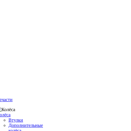
пчасти
олёса
Втулки
Дополнительные
колёса