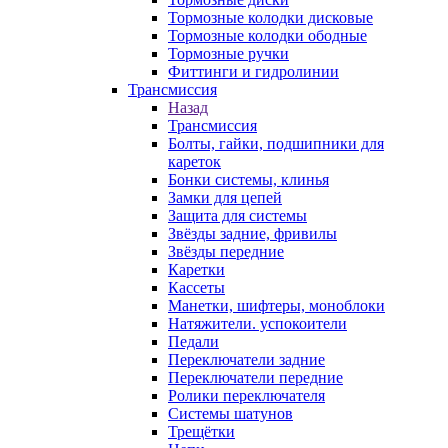
Тормозные колодки дисковые
Тормозные колодки ободные
Тормозные ручки
Фиттинги и гидролинии
Трансмиссия
Назад
Трансмиссия
Болты, гайки, подшипники для
кареток
Бонки системы, клинья
Замки для цепей
Защита для системы
Звёзды задние, фривилы
Звёзды передние
Каретки
Кассеты
Манетки, шифтеры, моноблоки
Натяжители. успокоители
Педали
Переключатели задние
Переключатели передние
Ролики переключателя
Системы шатунов
Трещётки