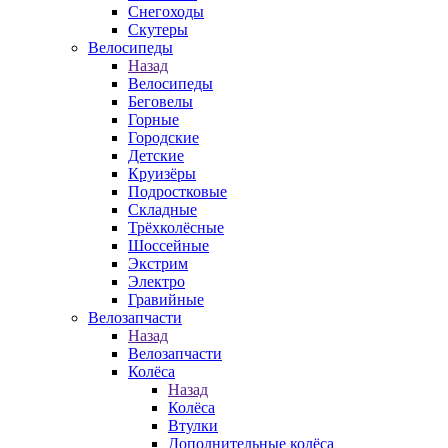
Снегоходы
Скутеры
Велосипеды
Назад
Велосипеды
Беговелы
Горные
Городские
Детские
Круизёры
Подростковые
Складные
Трёхколёсные
Шоссейные
Экстрим
Электро
Гравийные
Велозапчасти
Назад
Велозапчасти
Колёса
Назад
Колёса
Втулки
Дополнительные колёса