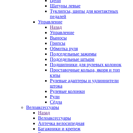
Цепи
Шатуны левые
Туклипсы, шипы для контактных
педалей
Управление
Назад
Управление
Выносы
Грипсы
Обмотка руля
Подседельные зажимы
Подседельные штыри
Подшипники для рулевых колонок
Проставочные кольца, якоря и топ
кэпы
Рулевые адаптеры и удлиннители
штока
Рулевые колонки
Рули
Сёдла
Велоаксессуары
Назад
Велоаксессуары
Аптечка велосипедная
Багажники и крепеж