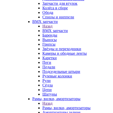
Запчасти для втулок
Колёса в сборе
Обода
Спицы и ниппели
BMX запчасти
Назад
BMX запчасти
Баренды
Выносы
Грипсы
Звёзды и переходники
Камеры и ободные ленты
Каретки
Пеги
Педали
Подседельные штыри
Рулевые колонки
Рули
Сёдла
Цепи
Шатуны
Рамы, вилки, амортизаторы
Назад
Рамы, вилки, амортизаторы
Амортизаторы задние