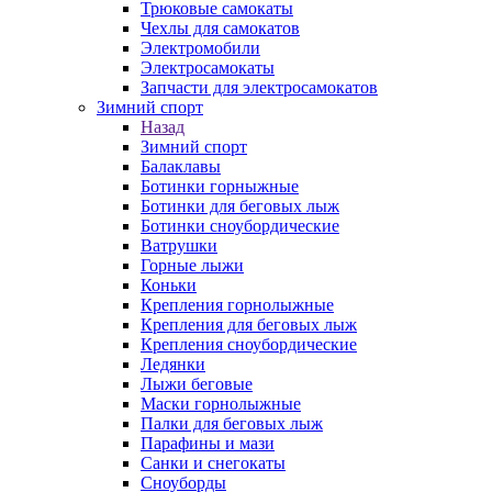
Трюковые самокаты
Чехлы для самокатов
Электромобили
Электросамокаты
Запчасти для электросамокатов
Зимний спорт
Назад
Зимний спорт
Балаклавы
Ботинки горныжные
Ботинки для беговых лыж
Ботинки сноубордические
Ватрушки
Горные лыжи
Коньки
Крепления горнолыжные
Крепления для беговых лыж
Крепления сноубордические
Ледянки
Лыжи беговые
Маски горнолыжные
Палки для беговых лыж
Парафины и мази
Санки и снегокаты
Сноуборды