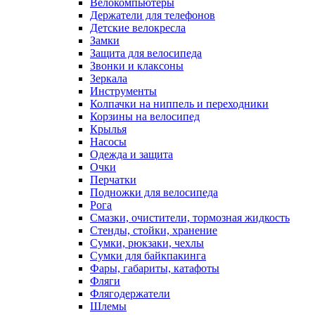
Велокомпьютеры
Держатели для телефонов
Детские велокресла
Замки
Защита для велосипеда
Звонки и клаксоны
Зеркала
Инструменты
Колпачки на ниппель и переходники
Корзины на велосипед
Крылья
Насосы
Одежда и защита
Очки
Перчатки
Подножки для велосипеда
Рога
Смазки, очистители, тормозная жидкость
Стенды, стойки, хранение
Сумки, рюкзаки, чехлы
Сумки для байкпакинга
Фары, габариты, катафоты
Фляги
Флягодержатели
Шлемы