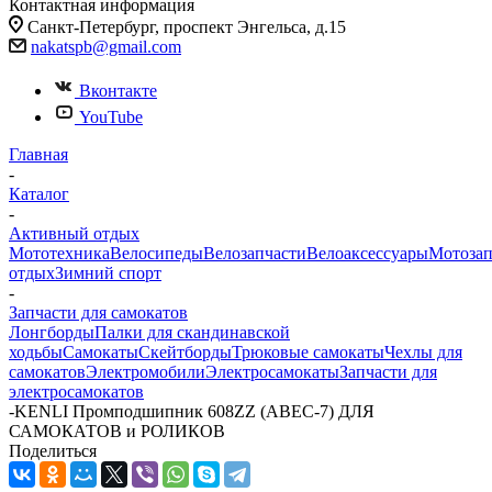
Контактная информация
Санкт-Петербург, проспект Энгельса, д.15
nakatspb@gmail.com
Вконтакте
YouTube
Главная
-
Каталог
-
Активный отдых
Мототехника
Велосипеды
Велозапчасти
Велоаксессуары
Мотозап
отдых
Зимний спорт
-
Запчасти для самокатов
Лонгборды
Палки для скандинавской
ходьбы
Самокаты
Скейтборды
Трюковые самокаты
Чехлы для
самокатов
Электромобили
Электросамокаты
Запчасти для
электросамокатов
-
KENLI Промподшипник 608ZZ (ABEC-7) ДЛЯ
САМОКАТОВ и РОЛИКОВ
Поделиться