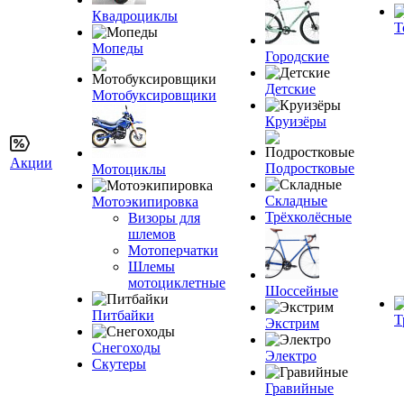
Квадроциклы
Т
Мопеды
Городские
Детские
Мотобуксировщики
Круизёры
Акции
Подростковые
Мотоциклы
Складные
Мотоэкипировка
Трёхколёсные
Визоры для
шлемов
Мотоперчатки
Шлемы
мотоциклетные
Шоссейные
Питбайки
Т
Экстрим
Снегоходы
Электро
Скутеры
Гравийные