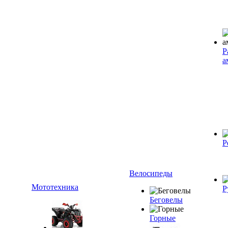
Р
а
Р
Велосипеды
Мототехника
Р
Беговелы
Горные